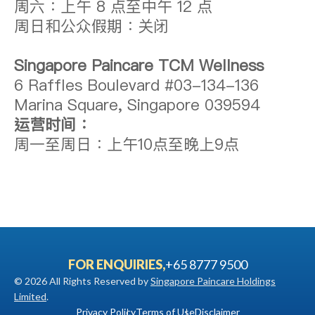
周六：上午 8 点至中午 12 点
周日和公众假期：关闭
Singapore Paincare TCM Wellness
6 Raffles Boulevard #03-134-136
Marina Square, Singapore 039594
运营时间：
周一至周日：上午10点至晚上9点
FOR ENQUIRIES,
+65 8777 9500
© 2026 All Rights Reserved by
Singapore Paincare Holdings
Limited
.
Privacy Policy
Terms of Use
Disclaimer