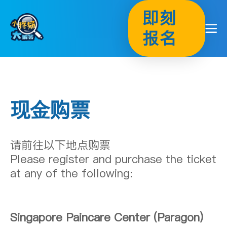
Skip
即刻
to
content
报名
现金购票
请前往以下地点购票
Please register and purchase the ticket
at any of the following:
Singapore Paincare Center (Paragon)