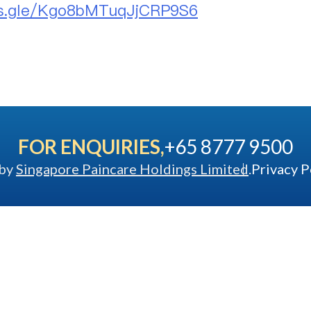
ms.gle/Kgo8bMTuqJjCRP9S6
FOR ENQUIRIES,
+65 8777 9500
 by
Singapore Paincare Holdings Limited
.
Privacy P