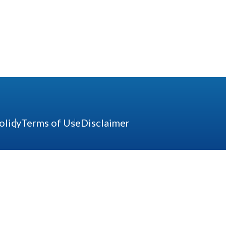
olicy
Terms of Use
Disclaimer